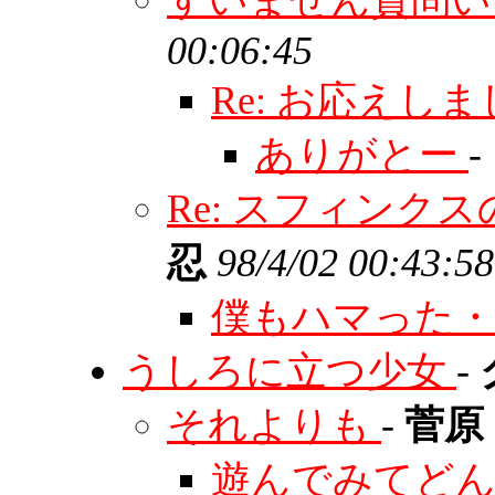
すいません質問
00:06:45
Re: お応えし
ありがとー
-
Re: スフィン
忍
98/4/02 00:43:58
僕もハマった・・
うしろに立つ少女
-
それよりも
-
菅原
遊んでみてど