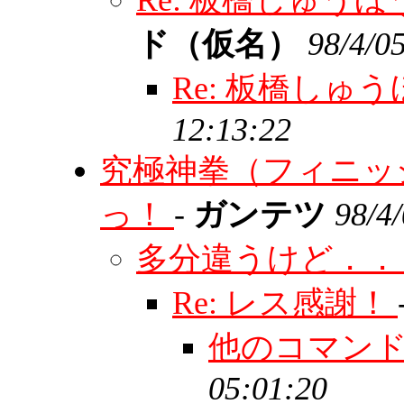
Re: 板橋しゅう
ド（仮名）
98/4/0
Re: 板橋しゅ
12:13:22
究極神拳（フィニッ
っ！
-
ガンテツ
98/4
多分違うけど．
Re: レス感謝！
他のコマン
05:01:20