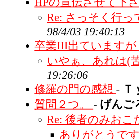
HPの宣伝させて下
Re: さっそく行
98/4/03 19:40:13
卒業III出ています
いやぁ、あれは(苦
19:26:06
修羅の門の感想
-
Ｔ
質問２つ。
-
げんご
Re: 後者のみお
ありがとうで