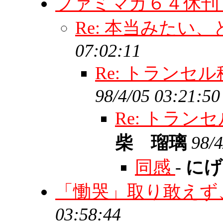
ファミマガ６４休刊
Re: 本当みたい
07:02:11
Re: トラン
98/4/05 03:21:50
Re: トラ
柴 瑠璃
98/4
同感
-
に
「慟哭」取り敢えず、
03:58:44