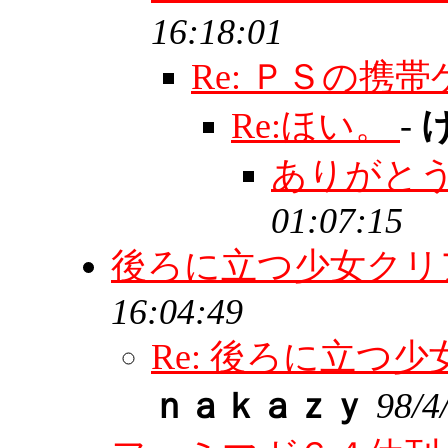
16:18:01
Re: ＰＳの携
Re:ほい。
-
ありがと
01:07:15
後ろに立つ少女クリ
16:04:49
Re: 後ろに立
ｎａｋａｚｙ
98/4