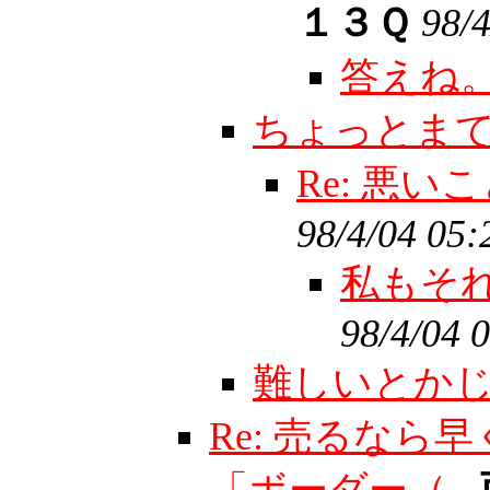
１３Ｑ
98/4
答えね
ちょっとま
Re: 悪
98/4/04 05:
私もそ
98/4/04 
難しいとか
Re: 売るな