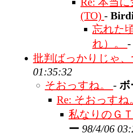
Re: 本当に
(TO)
-
Bird
忘れた
れ）。
批判ばっかりじゃ、
01:35:32
そおっすね。
-
ボ
Re: そおっす
私なりのＧ
ー
98/4/06 03