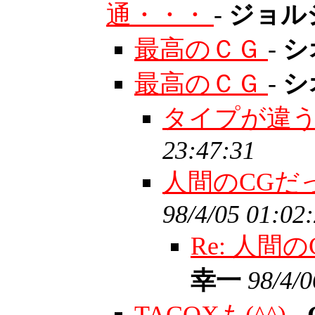
通・・・
-
ジョル
最高のＣＧ
-
シ
最高のＣＧ
-
シ
タイプが違
23:47:31
人間のCGだ
98/4/05 01:02
Re: 人
幸一
98/4/0