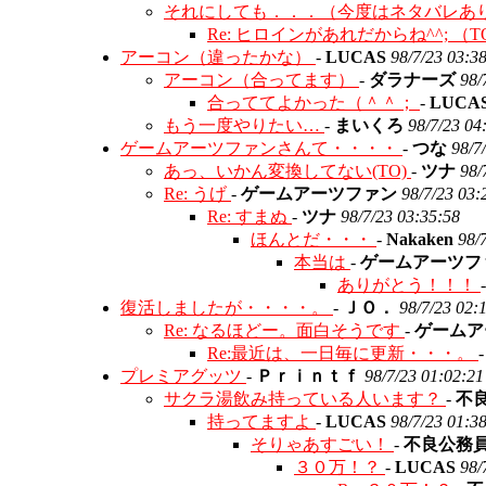
それにしても．．．（今度はネタバレあ
Re: ヒロインがあれだからね^^; （T
アーコン（違ったかな）
-
LUCAS
98/7/23 03:3
アーコン（合ってます）
-
ダラナーズ
98/
合っててよかった（＾＾；
-
LUCA
もう一度やりたい…
-
まいくろ
98/7/23 04
ゲームアーツファンさんて・・・・
-
つな
98/7
あっ、いかん変換してない(TO)
-
ツナ
98/
Re: うげ
-
ゲームアーツファン
98/7/23 03:
Re: すまぬ
-
ツナ
98/7/23 03:35:58
ほんとだ・・・
-
Nakaken
98/
本当は
-
ゲームアーツフ
ありがとう！！！
復活しましたが・・・・。
-
ＪＯ．
98/7/23 02:
Re: なるほどー。面白そうです
-
ゲームア
Re:最近は、一日毎に更新・・・。
プレミアグッツ
-
Ｐｒｉｎｔｆ
98/7/23 01:02:21
サクラ湯飲み持っている人います？
-
不
持ってますよ
-
LUCAS
98/7/23 01:3
そりゃあすごい！
-
不良公務
３０万！？
-
LUCAS
98/