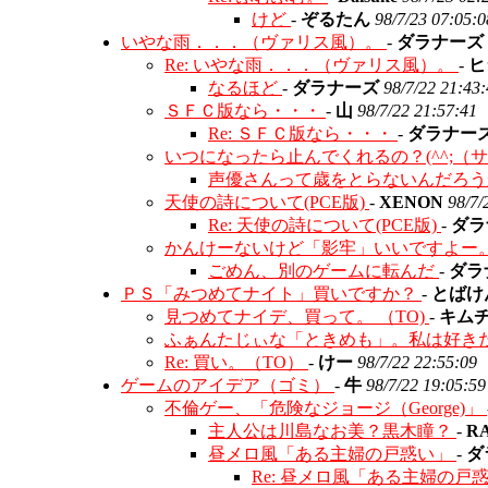
けど
-
ぞるたん
98/7/23 07:05:0
いやな雨．．．（ヴァリス風）。
-
ダラナーズ
Re: いやな雨．．．（ヴァリス風）。
-
ヒ
なるほど
-
ダラナーズ
98/7/22 21:43
ＳＦＣ版なら・・・
-
山
98/7/22 21:57:41
Re: ＳＦＣ版なら・・・
-
ダラナー
いつになったら止んでくれるの？(^^;（
声優さんって歳をとらないんだろ
天使の詩について(PCE版)
-
XENON
98/7/
Re: 天使の詩について(PCE版)
-
ダラ
かんけーないけど「影牢」いいですよー
ごめん、別のゲームに転んだ
-
ダラ
ＰＳ「みつめてナイト」買いですか？
-
とばけ
見つめてナイデ、買って。 （TO)
-
キム
ふぁんたじぃな「ときめも」。私は好きだ。
Re: 買い。（TO）
-
けー
98/7/22 22:55:09
ゲームのアイデア（ゴミ）
-
牛
98/7/22 19:05:59
不倫ゲー、「危険なジョージ（George)」
主人公は川島なお美？黒木瞳？
-
R
昼メロ風「ある主婦の戸惑い」
-
ダ
Re: 昼メロ風「ある主婦の戸