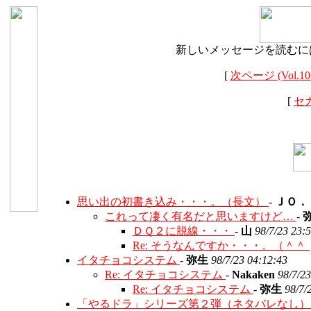
新しいメッセージを読むに
[
次ページ (Vol.106
[
セ
思い出の初書き込み・・・。（長文）
-
ＪＯ．
これって凄く有名だと思いますけど…
-
ＤＱ２に脱線・・・
-
山
98/7/23 23:
Re: そうなんですか・・・。（＾＾
イタチョコシステム
-
弥生
98/7/23 04:12:43
Re: イタチョコシステム
-
Nakaken
98/7/2
Re: イタチョコシステム
-
弥生
98/7/
「やるドラ」シリーズ第２弾（ネタバレなし