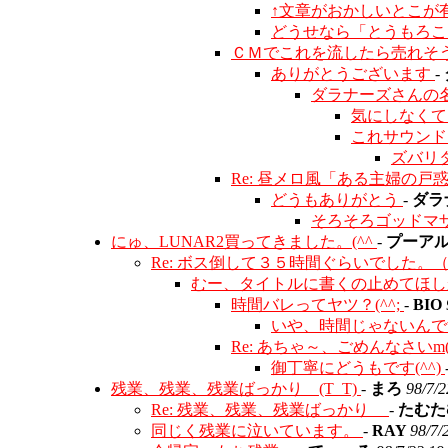
↑文章がおかしいとこが有
どうせなら「とうもろ
ＣＭでこれを流したら売れそ
ありがとうございます
-
ダラナーズさんの
気にしなく
これサウンド
ズバリ
Re: 昼メロ風「ある主婦の戸
どうもありがとう
-
ダラ
そろそろゴッドマ
にゅ、LUNAR2買ってきました。(^^
-
プーア
Re: ボス倒して３５時間ぐらいでした。
むー、タイトルに書くの止めてほしかっ
時間バレってヤツ？(^^;
-
BIO
いや、時間じゃないん
Re: あちゃ～、ごめんなさいm(_
御丁寧にどうもです(^^)
残業、残業、残業ばっかり (T_T)
-
まろ
98/7/2
Re: 残業、残業、残業ばっかり
-
たむ
同じく残業に泣いています。
-
RAY
98/7/