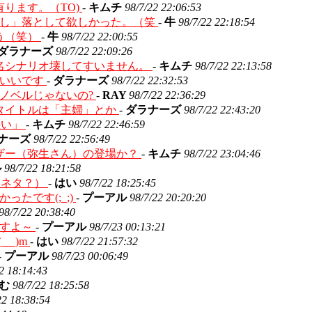
ります。（TO)
-
キムチ
98/7/22 22:06:53
こし」落として欲しかった。（笑
-
牛
98/7/22 22:18:54
う（笑）
-
牛
98/7/22 22:00:55
ダラナーズ
98/7/22 22:09:26
名シナリオ壊してすいません。
-
キムチ
98/7/22 22:13:58
ていいです
-
ダラナーズ
98/7/22 22:32:53
ノベルじゃないの?
-
RAY
98/7/22 22:36:29
タイトルは「主婦」とか
-
ダラナーズ
98/7/22 22:43:20
惑い」
-
キムチ
98/7/22 22:46:59
ナーズ
98/7/22 22:56:49
ザー（弥生さん）の登場か？
-
キムチ
98/7/22 23:04:46
ル
98/7/22 18:21:58
（ネタ？）
-
はい
98/7/22 18:25:45
たです(;_;)
-
プーアル
98/7/22 20:20:20
98/7/22 20:38:40
ですよ～
-
プーアル
98/7/23 00:13:21
 _)m
-
はい
98/7/22 21:57:32
-
プーアル
98/7/23 00:06:49
2 18:14:43
たむ
98/7/22 18:25:58
22 18:38:54