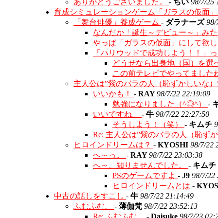
ありがとうございました。
-
ちい
98/7/25 
育成シミュレーションゲーム「ガラスの仮面
「舞台俳優」養成ゲーム
-
ダラナーズ
98/
なんだか「誕生～デビュー～」み
やっぱ「ガラスの仮面」にして欲
「ハリウッドで成功しよう！！」
どうせなら出身地（国）を選
この前テレビでやってました
主人公は”紫のバラの人（恥ずかしいな）
いいかも！
-
RAY
98/7/22 22:19:09
勉強になりました（^◎^）
-
いいですね。
-
牛
98/7/22 22:27:50
そうしよう！（笑）
-
キムチ
9
Re: 主人公は”紫のバラの人（恥ず
ヒロインドリームは？
-
KYOSHI
98/7/22 
へ～っ。
-
RAY
98/7/22 23:03:38
へ～、知りませんでした。
-
キムチ
PSのゲームですよ
-
J9
98/7/22
ヒロインドリームとは
-
KYO
中古の話しをすこし
-
牛
98/7/22 21:14:49
ふむふむ。
-
薄伽梵
98/7/22 23:52:13
Re: ふむふむ。
-
Daisuke
98/7/23 02: