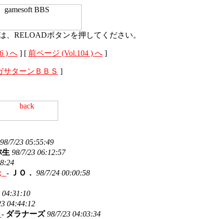
は、RELOADボタンを押してください。
 ) へ
] [
前ページ (Vol.104 ) へ
]
ガサターンＢＢＳ
]
98/7/23 05:55:49
弥生
98/7/23 06:12:57
58:24
；
-
ＪＯ．
98/7/24 00:00:58
3 04:31:10
23 04:44:12
）
-
ダラナーズ
98/7/23 04:03:34