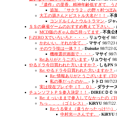
『遺作』の里香。精神年齢低すぎて、う
追加。「サクラ２」の野々村つぼ
大工の源さんとピストル大名だ！！
-
不
コンドルくんとウルトラマン
-
ジャ
ＳＳの麻雀ゲームのおすすめ教えて下さい。
-
MCD版のぎゃん自己持ってます
-
不良公
F-ZERO Xでいろいろと・・・
-
リュウセイ
98/
かわいい。それが全て。
-
マサイ
98/7/23 
そのウラ技は一体？！
-
Daisuke
98/7/23 0
機種選択画面で・・・
-
マサイ
98/7
Re:ありがとうございます
-
リュウセイ
98
やるドラ今日買われた方いますか？
-
しもPN
9
Re: やるドラ今日買われた方いますか？
-
Re: 情報ありがとうございます（TO
私の事だったのか…
-
トトロ
98/7/2
実は現在プレイ中（Ｔ．Ｏ）
-
ダラナー
チュンソフトＰＳ参入決定！！
-
DIRECＤＣ
9
Re: えっいままで参入してなかったの（T
ちっ．．．（ゴミレス）
-
KiRYU
98/7/22
Re:うる覚え（違うかったっけ^^;）
中村光一さんです。
-
KiRYU