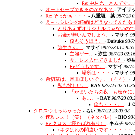
Re: 中村光一さんです。
オートセーブできるのかなあ？
-
アイリ
Re: そっかぁ・・・
-
八重垣 某
98/7/23 0
え～っシレンの続編はどうなってんだあ
とりあえずオリジナルじゃないの
お金が無いんでしょう。
-
マサイ
98
僕もそう思う。
-
Daisuke
98/7
弥生さん。
-
マサイ
98/7/23 01:58:55
主婦ゲー…
-
弥生
98/7/23 02:1
今、レス入れてきました
-
弥
Reどうもです。
-
マサイ
98/7/
場所は・・・
-
マサイ
98
弟切草は、是非ほしいです。（＾＾）
-
私も欲しい。
-
RAY
98/7/23 02:51:36
「かまいたちの夜」も密かに
あ…。
-
RAY
98/7/23 03:
僕も・・・。
-
Ｊ
クロスつまっちゃった
-
ちい
98/7/22 23:03:38
速攻レス！（笑） （ネタバレ）
-
BIO
98/
Re クロス（寝たばれ有り）
-
キムチ
98/7
↑ネタばれの間違いです・・・・・