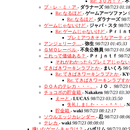
Re: ３０万！？
-
不
プ・レ・ミ・ア
-
ダラナーズ
98/7/23 01:1
Re: なるほど
-
ゲームアーツファン
Re: なるほど
-
ダラナーズ
98/7
ゲームじゃないけど
-
ジャバ・スタ
98/7/
Re: ゲームじゃないけど
-
Ｐｒｉｎ
プレミアつきそうなアーティ
アンジェリーク…
-
弥生
98/7/23 01:45:33
ＧＭＯレーベル
-
不良公務員
98/7/23 01:5
これって価値ある？
-
Ｐｒｊｎｔｆ
98/7/
それがわかったらプレミアじゃな
てきぱきワーキンラブとか
-
まいくろ
98/
Re: てきぱきワーキンラブとか
-
KY
Re: てきぱきワーキンラブす
ＤＯＡのテレカ・・・。
-
ＪＯ．
98/7/23 
チョコボの貯金箱
-
Nakaken
98/7/23 03:30
えーと
-
LUCAS
98/7/23 03:35:50
失礼しました・・・＾＾；
-
N
貯金箱
-
waki
98/7/23 08:12:17
ソウルエッジカレンダー
-
忍
98/7/23 08:0
テレカ
-
waki
98/7/23 08:08:01
嫌いなゲームキャラは？
-
ハボリム
98/7/23 00: