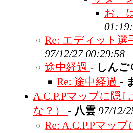
お、
01:19
Re: エディット
97/12/27 00:29:58
途中経過
-
しんご
Re: 途中経過
-
A.C.P.Pマップ
な？）
-
八雲
97/12/2
Re: A.C.P.