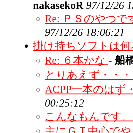
nakasekoR
97/12/26 
Re: ＰＳのやつ
97/12/26 18:06:21
掛け持ちソフトは何
Re: ６本かな
-
船
とりあえず・・
ACPP一本のは
00:25:12
こんなもんです
主にＧＴ中心で