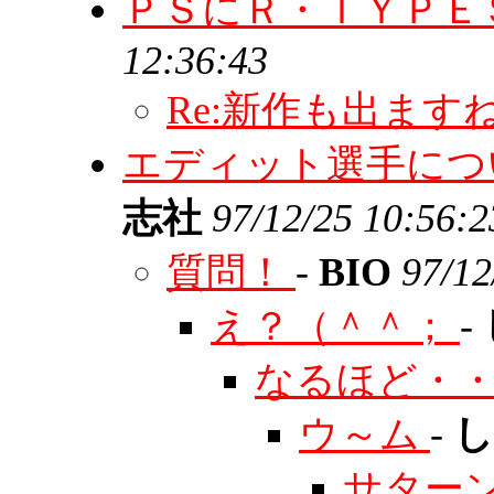
ＰＳにＲ・ＴＹＰＥ
12:36:43
Re:新作も出ます
エディット選手につ
志社
97/12/25 10:56:2
質問！
-
BIO
97/12
え？（＾＾；
-
なるほど・
ウ～ム
-
サター