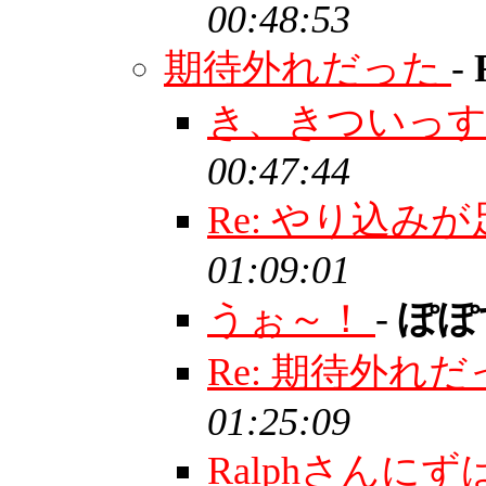
00:48:53
期待外れだった
-
き、きついっ
00:47:44
Re: やり込み
01:09:01
うぉ～！
-
ぽぽ
Re: 期待外れ
01:25:09
Ralphさんに