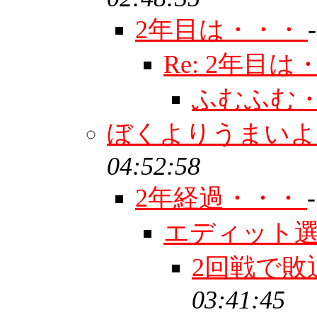
2年目は・・・
Re: 2年目
ふむふむ
ぼくよりうまい
04:52:58
2年経過・・・
エディット
2回戦で敗退
03:41:45