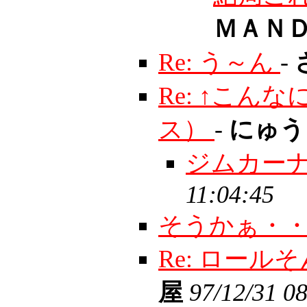
ＭＡＮ
Re: う～ん
-
Re: ↑こ
ス）
-
にゅ
ジムカー
11:04:45
そうかぁ・
Re: ロー
屋
97/12/31 0