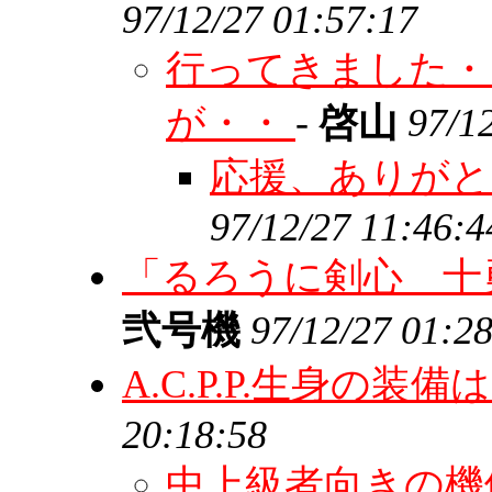
97/12/27 01:57:17
行ってきました・
が・・
-
啓山
97/1
応援、ありが
97/12/27 11:46:4
「るろうに剣心 十
弐号機
97/12/27 01:2
A.C.P.P.生身の装
20:18:58
中上級者向きの機