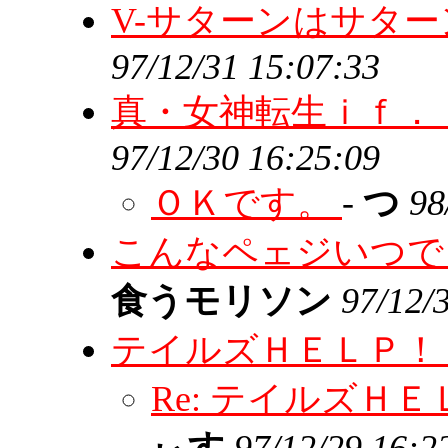
V-サターンはサタ
97/12/31 15:07:33
真・女神転生ｉｆ．
97/12/30 16:25:09
ＯＫです。
-
つ
98
こんなペェジいつで
食うモリソン
97/12/
テイルズＨＥＬＰ！
Re: テイルズＨ