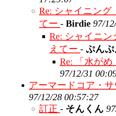
Re: シャイニ
てー
-
Birdie
97/12
Re: シャイ
えてー
-
ぷん
Re: 「水が
97/12/31 00:0
アーマードコア・サ
97/12/28 00:57:27
訂正
-
そんくん
97