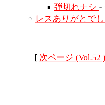
弾切れナシ
-
レスありがとで
[
次ページ (Vol.52 