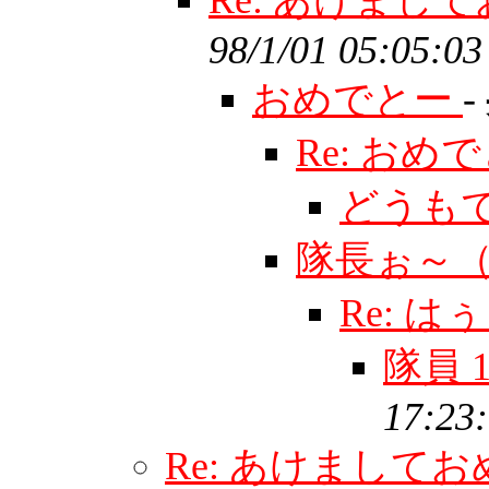
Re: あけま
98/1/01 05:05:03
おめでとー
-
Re: おめ
どうも
隊長ぉ～
Re: は
隊員
17:23
Re: あけまして