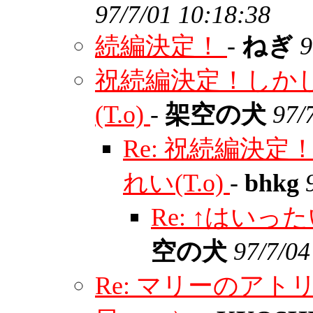
97/7/01 10:18:38
続編決定！
-
ねぎ
9
祝続編決定！しか
(T.o)
-
架空の犬
97/
Re: 祝続編決
れい(T.o)
-
bhkg
Re: ↑はいっ
空の犬
97/7/04
Re: マリーのア