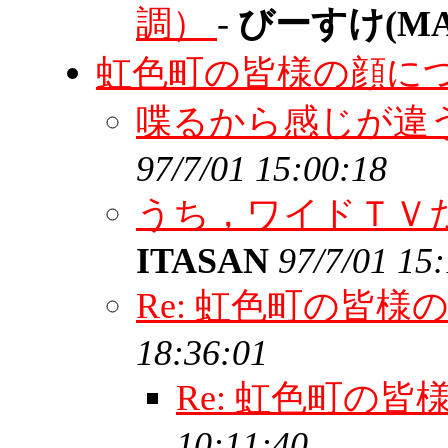
調）
-
びーすけ(MAS
虹色町の皆様の顔に
喋るから感じが違う
97/7/01 15:00:18
うち，ワイドＴＶ
ITASAN
97/7/01 15
Re: 虹色町の皆
18:36:01
Re: 虹色町の
10:11:40