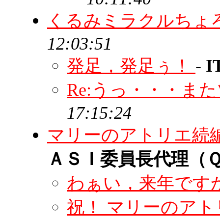
くるみミラクルちょ
12:03:51
発足，発足ぅ！
-
I
Re:うっ・・・ま
17:15:24
マリーのアトリエ続
ＡＳＩ委員長代理（
わぁい，来年です
祝！ マリーのア