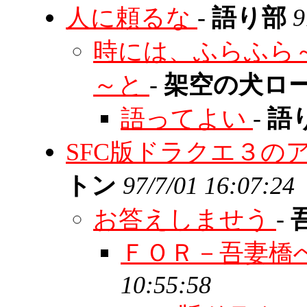
人に頼るな
-
語り部
9
時には、ふらふら
～と
-
架空の犬ロ
語ってよい
-
語
SFC版ドラクエ３の
トン
97/7/01 16:07:24
お答えしませう
-
ＦＯＲ－吾妻橋
10:55:58