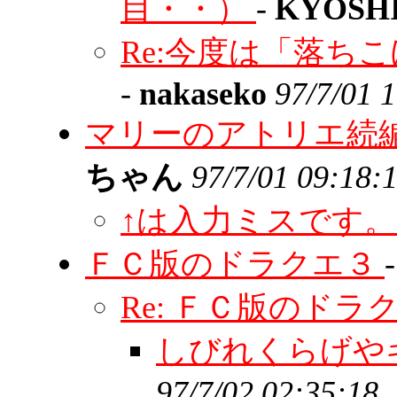
目・・）
-
KYOSH
Re:今度は「落ち
-
nakaseko
97/7/01 
マリーのアトリエ続
ちゃん
97/7/01 09:18:
↑は入力ミスです。(
ＦＣ版のドラクエ３
Re: ＦＣ版のドラ
しびれくらげや
97/7/02 02:35:18