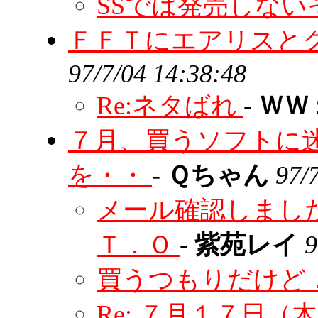
SSでは発売しな
ＦＦＴにエアリスと
97/7/04 14:38:48
Re:ネタばれ
-
ＷＷ
７月、買うソフトに
を・・
-
Ｑちゃん
97/
メール確認しま
Ｔ．Ｏ
-
紫苑レイ
9
買うつもりだけど
Re: ７月１７日