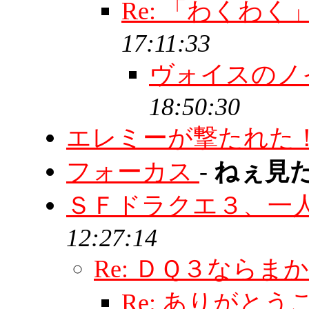
Re: 「わくわ
17:11:33
ヴォイスのノ
18:50:30
エレミーが撃たれた
フォーカス
-
ねぇ見
ＳＦドラクエ３、一
12:27:14
Re: ＤＱ３ならま
Re: ありがと