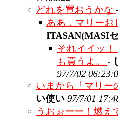
どれを買おうかな
ああ，マリーお
ITASAN(MAS
それイイッ！
も買うよ。
-
97/7/02 06:23:
いまから「マリー
い使い
97/7/01 17:4
うおぉーー！燃え