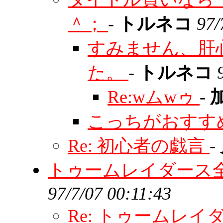
＾；
-
トルネコ
97/
すみません、肝
た。
-
トルネコ
Re:wムwゥ
-
こっちがおすす
Re: 初心者の戯言
-
トゥームレイダース
97/7/07 00:11:43
Re: トゥームレ