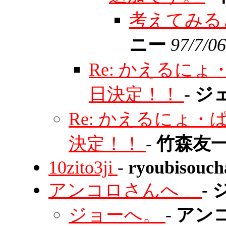
考えてみる
ニー
97/7/06
Re: かえるに
日決定！！
-
ジ
Re: かえるにょ
決定！！
-
竹森友
10zito3ji
-
ryoubisouc
アンコロさんへ
-
ジョーへ。
-
アン