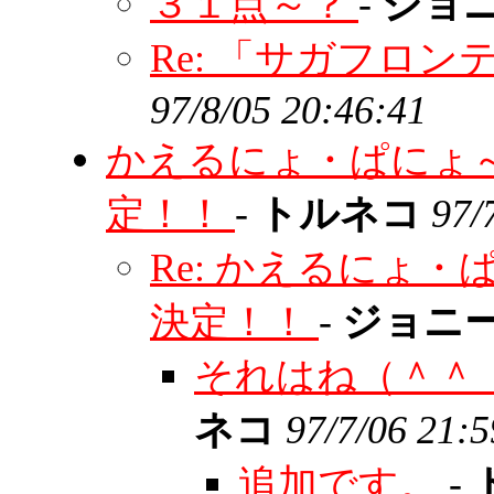
３１点～？
-
ジョ
Re: 「サガフロ
97/8/05 20:46:41
かえるにょ・ぱにょ～
定！！
-
トルネコ
97/
Re: かえるにょ
決定！！
-
ジョニ
それはね（＾＾
ネコ
97/7/06 21:5
追加です。
-